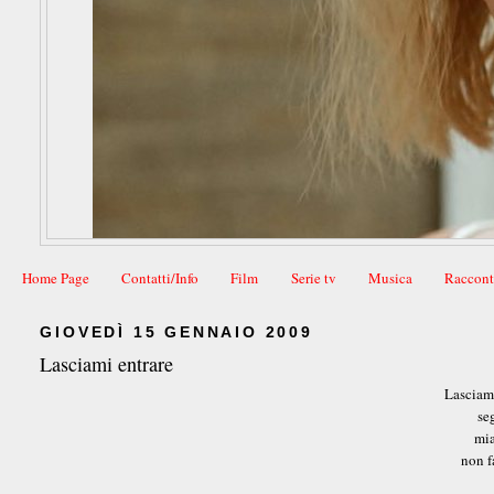
Home Page
Contatti/Info
Film
Serie tv
Musica
Raccont
GIOVEDÌ 15 GENNAIO 2009
Lasciami entrare
Lasciami
se
mia
non f