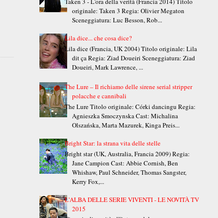
Taken 3 - L'ora della verità (Francia 2014) Titolo
originale: Taken 3 Regia: Olivier Megaton
Sceneggiatura: Luc Besson, Rob...
Lila dice... che cosa dice?
Lila dice (Francia, UK 2004) Titolo originale: Lila
dit ça Regia: Ziad Doueiri Sceneggiatura: Ziad
Doueiri, Mark Lawrence, ...
The Lure – Il richiamo delle sirene serial stripper
polacche e cannibali
The Lure Titolo originale: Córki dancingu Regia:
Agnieszka Smoczynska Cast: Michalina
Olszańska, Marta Mazurek, Kinga Preis...
Bright Star: la strana vita delle stelle
Bright star (UK, Australia, Francia 2009) Regia:
Jane Campion Cast: Abbie Cornish, Ben
Whishaw, Paul Schneider, Thomas Sangster,
Kerry Fox,...
L'ALBA DELLE SERIE VIVENTI - LE NOVITÀ TV
2015