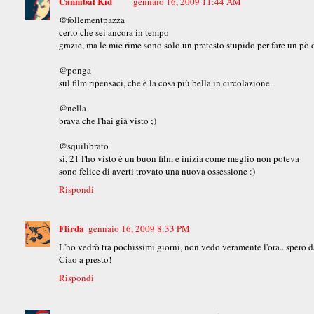
Cannibal Kid
gennaio 16, 2009 11:44 AM
@follementpazza
certo che sei ancora in tempo
grazie, ma le mie rime sono solo un pretesto stupido per fare un pò 
@ponga
sul film ripensaci, che è la cosa più bella in circolazione..
@nella
brava che l'hai già visto ;)
@squilibrato
sì, 21 l'ho visto è un buon film e inizia come meglio non poteva
sono felice di averti trovato una nuova ossessione :)
Rispondi
Flirda
gennaio 16, 2009 8:33 PM
L'ho vedrò tra pochissimi giorni, non vedo veramente l'ora.. spero d
Ciao a presto!
Rispondi