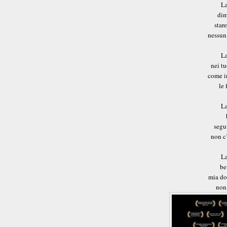
La
dim
star
nessun
La
nei tu
come i
le 
La
segu
non c’
La
be
mia do
non 