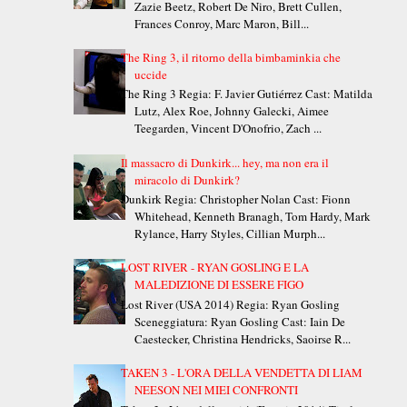
Zazie Beetz, Robert De Niro, Brett Cullen,
Frances Conroy, Marc Maron, Bill...
The Ring 3, il ritorno della bimbaminkia che
uccide
The Ring 3 Regia: F. Javier Gutiérrez Cast: Matilda
Lutz, Alex Roe, Johnny Galecki, Aimee
Teegarden, Vincent D'Onofrio, Zach ...
Il massacro di Dunkirk... hey, ma non era il
miracolo di Dunkirk?
Dunkirk Regia: Christopher Nolan Cast: Fionn
Whitehead, Kenneth Branagh, Tom Hardy, Mark
Rylance, Harry Styles, Cillian Murph...
LOST RIVER - RYAN GOSLING E LA
MALEDIZIONE DI ESSERE FIGO
Lost River (USA 2014) Regia: Ryan Gosling
Sceneggiatura: Ryan Gosling Cast: Iain De
Caestecker, Christina Hendricks, Saoirse R...
TAKEN 3 - L'ORA DELLA VENDETTA DI LIAM
NEESON NEI MIEI CONFRONTI