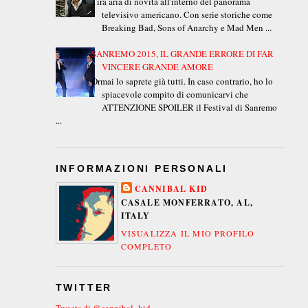
Tira aria di novità all'interno del panorama
televisivo americano. Con serie storiche come
Breaking Bad, Sons of Anarchy e Mad Men ...
SANREMO 2015, IL GRANDE ERRORE DI FAR
VINCERE GRANDE AMORE
Ormai lo saprete già tutti. In caso contrario, ho lo
spiacevole compito di comunicarvi che
ATTENZIONE SPOILER il Festival di Sanremo
...
INFORMAZIONI PERSONALI
CANNIBAL KID
CASALE MONFERRATO, AL,
ITALY
VISUALIZZA IL MIO PROFILO
COMPLETO
TWITTER
Tweets di @cannibal_kid