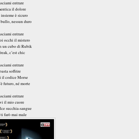
sciami entrare
entica il dolore
e insieme è sicuro
 bullo, nessun duro
sciami entrare
oi occhi il mistero
n un cubo di Rubik
freak, c’est chic
sciami entrare
basta soffrire
i il codice Morse
è futuro, né morte
sciami entrare
vi il mio cuore
lce succhia-sangue
ti farò mai male