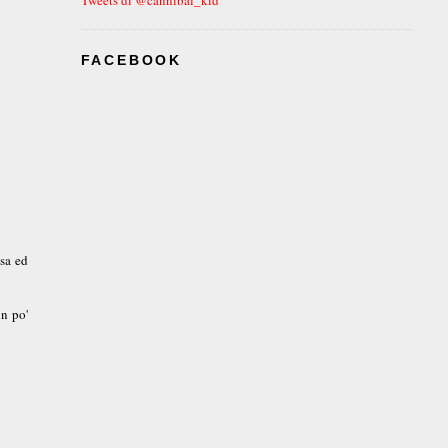
FACEBOOK
asa ed
un po'