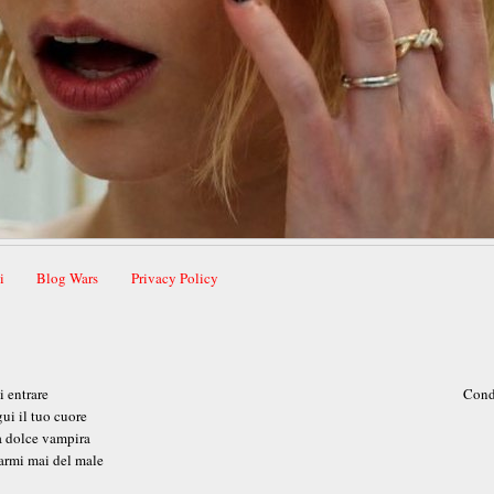
i
Blog Wars
Privacy Policy
 entrare
Cond
gui il tuo cuore
 dolce vampira
armi mai del male