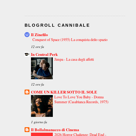
BLOGROLL CANNIBALE
Il Zinefilo
Conquest of Space (1955) La conquista dello spazio
12 ore fa
In Central Perk
Jimpa - La casa degli affetti
12 ore fa
COME UN KILLER SOTTO IL SOLE
Love To Love You Baby - Donna
Summer (Casablanca Records, 1975)
1 giorno fa
Il Bollalmanacco di Cinema
2026 Horror Challenge: Dead End -