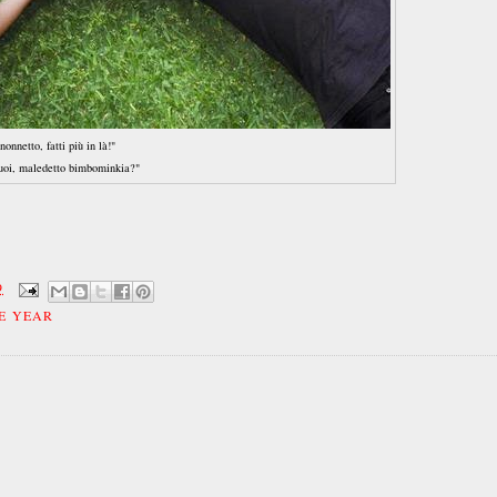
nonnetto, fatti più in là!"
oi, maledetto bimbominkia?"
9
E YEAR