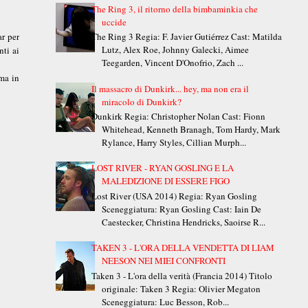
The Ring 3, il ritorno della bimbaminkia che
uccide
ar per
The Ring 3 Regia: F. Javier Gutiérrez Cast: Matilda
Lutz, Alex Roe, Johnny Galecki, Aimee
nti ai
Teegarden, Vincent D'Onofrio, Zach ...
ema in
Il massacro di Dunkirk... hey, ma non era il
miracolo di Dunkirk?
Dunkirk Regia: Christopher Nolan Cast: Fionn
Whitehead, Kenneth Branagh, Tom Hardy, Mark
Rylance, Harry Styles, Cillian Murph...
LOST RIVER - RYAN GOSLING E LA
MALEDIZIONE DI ESSERE FIGO
Lost River (USA 2014) Regia: Ryan Gosling
Sceneggiatura: Ryan Gosling Cast: Iain De
Caestecker, Christina Hendricks, Saoirse R...
TAKEN 3 - L'ORA DELLA VENDETTA DI LIAM
NEESON NEI MIEI CONFRONTI
Taken 3 - L'ora della verità (Francia 2014) Titolo
originale: Taken 3 Regia: Olivier Megaton
Sceneggiatura: Luc Besson, Rob...