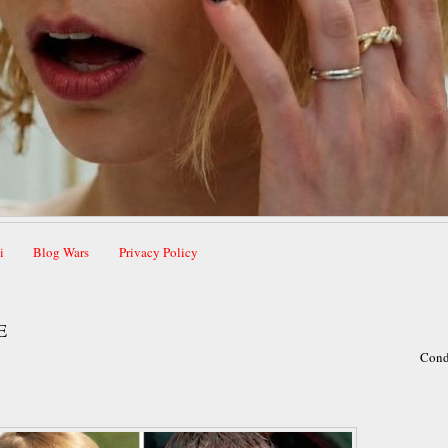
i
Blog Wars
Privacy Policy
E
Cond