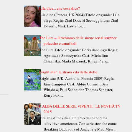
Lila dice... che cosa dice?
Lila dice (Francia, UK 2004) Titolo originale: Lila
dit ça Regia: Ziad Doueiri Sceneggiatura: Ziad
Doueiri, Mark Lawrence, ...
The Lure – Il richiamo delle sirene serial stripper
polacche e cannibali
The Lure Titolo originale: Córki dancingu Regia:
Agnieszka Smoczynska Cast: Michalina
Olszańska, Marta Mazurek, Kinga Preis...
Bright Star: la strana vita delle stelle
Bright star (UK, Australia, Francia 2009) Regia:
Jane Campion Cast: Abbie Cornish, Ben
Whishaw, Paul Schneider, Thomas Sangster,
Kerry Fox,...
L'ALBA DELLE SERIE VIVENTI - LE NOVITÀ TV
2015
Tira aria di novità all'interno del panorama
televisivo americano. Con serie storiche come
Breaking Bad, Sons of Anarchy e Mad Men ...