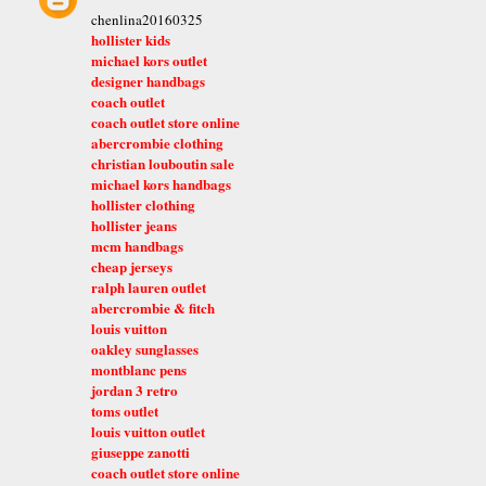
chenlina20160325
hollister kids
michael kors outlet
designer handbags
coach outlet
coach outlet store online
abercrombie clothing
christian louboutin sale
michael kors handbags
hollister clothing
hollister jeans
mcm handbags
cheap jerseys
ralph lauren outlet
abercrombie & fitch
louis vuitton
oakley sunglasses
montblanc pens
jordan 3 retro
toms outlet
louis vuitton outlet
giuseppe zanotti
coach outlet store online