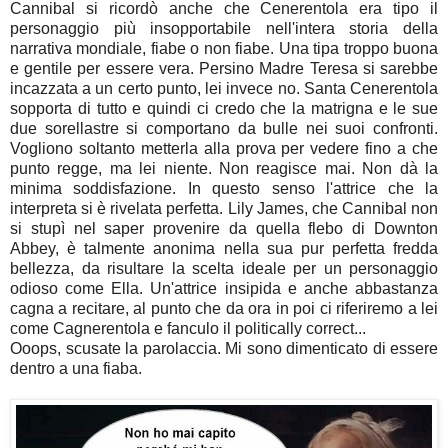
Cannibal si ricordò anche che Cenerentola era tipo il
personaggio più insopportabile nell'intera storia della
narrativa mondiale, fiabe o non fiabe. Una tipa troppo buona
e gentile per essere vera. Persino Madre Teresa si sarebbe
incazzata a un certo punto, lei invece no. Santa Cenerentola
sopporta di tutto e quindi ci credo che la matrigna e le sue
due sorellastre si comportano da bulle nei suoi confronti.
Vogliono soltanto metterla alla prova per vedere fino a che
punto regge, ma lei niente. Non reagisce mai. Non dà la
minima soddisfazione. In questo senso l'attrice che la
interpreta si è rivelata perfetta. Lily James, che Cannibal non
si stupì nel saper provenire da quella flebo di Downton
Abbey, è talmente anonima nella sua pur perfetta fredda
bellezza, da risultare la scelta ideale per un personaggio
odioso come Ella. Un'attrice insipida e anche abbastanza
cagna a recitare, al punto che da ora in poi ci riferiremo a lei
come Cagnerentola e fanculo il politically correct...
Ooops, scusate la parolaccia. Mi sono dimenticato di essere
dentro a una fiaba.