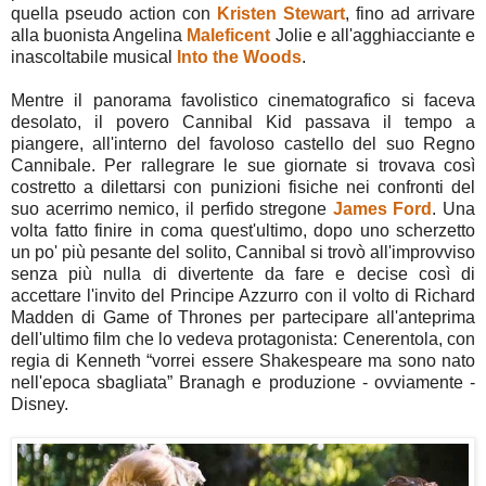
quella pseudo action con
Kristen Stewart
, fino ad arrivare
alla buonista Angelina
Maleficent
Jolie e all'agghiacciante e
inascoltabile musical
Into the Woods
.
Mentre il panorama favolistico cinematografico si faceva
desolato, il povero Cannibal Kid passava il tempo a
piangere, all'interno del favoloso castello del suo Regno
Cannibale. Per rallegrare le sue giornate si trovava così
costretto a dilettarsi con punizioni fisiche nei confronti del
suo acerrimo nemico, il perfido stregone
James Ford
. Una
volta fatto finire in coma quest'ultimo, dopo uno scherzetto
un po' più pesante del solito, Cannibal si trovò all'improvviso
senza più nulla di divertente da fare e decise così di
accettare l'invito del Principe Azzurro con il volto di Richard
Madden di Game of Thrones per partecipare all'anteprima
dell'ultimo film che lo vedeva protagonista: Cenerentola, con
regia di Kenneth “vorrei essere Shakespeare ma sono nato
nell'epoca sbagliata” Branagh e produzione - ovviamente -
Disney.