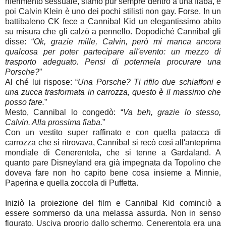
riferimento sessuale, siamo pur sempre dentro a una fiaba, e
poi Calvin Klein è uno dei pochi stilisti non gay. Forse. In un
battibaleno CK fece a Cannibal Kid un elegantissimo abito
su misura che gli calzò a pennello. Dopodiché Cannibal gli
disse: “
Ok, grazie mille, Calvin, però mi manca ancora
qualcosa per poter partecipare all'evento: un mezzo di
trasporto adeguato. Pensi di potermela procurare una
Porsche?
”
Al ché lui rispose: “
Una Porsche? Ti rifilo due schiaffoni e
una zucca trasformata in carrozza, questo è il massimo che
posso fare.
”
Mesto, Cannibal lo congedò: “
Va beh, grazie lo stesso,
Calvin. Alla prossima fiaba.
”
Con un vestito super raffinato e con quella patacca di
carrozza che si ritrovava, Cannibal si recò così all'anteprima
mondiale di Cenerentola, che si tenne a Gardaland. A
quanto pare Disneyland era già impegnata da Topolino che
doveva fare non ho capito bene cosa insieme a Minnie,
Paperina e quella zoccola di Puffetta.
Iniziò la proiezione del film e Cannibal Kid cominciò a
essere sommerso da una melassa assurda. Non in senso
figurato. Usciva proprio dallo schermo. Cenerentola era una