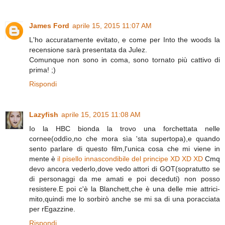
James Ford
aprile 15, 2015 11:07 AM
L'ho accuratamente evitato, e come per Into the woods la
recensione sarà presentata da Julez.
Comunque non sono in coma, sono tornato più cattivo di
prima! ;)
Rispondi
Lazyfish
aprile 15, 2015 11:08 AM
Io la HBC bionda la trovo una forchettata nelle
cornee(oddìo,no che mora sìa 'sta supertopa),e quando
sento parlare di questo film,l'unica cosa che mi viene in
mente è
il pisello innascondibile del principe XD XD XD
Cmq
devo ancora vederlo,dove vedo attori di GOT(sopratutto se
di personaggi da me amati e poi deceduti) non posso
resistere.E poi c'è la Blanchett,che è una delle mie attrici-
mito,quindi me lo sorbirò anche se mi sa di una poracciata
per rEgazzine.
Rispondi