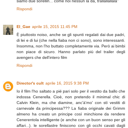
siamo due sorellin... come noi nessun la dà, trallallallalà"
Rispondi
El_Gae
aprile 15, 2015 11:45 PM
È piuttosto noiso, anche se gli spunti regalati dai due padri,
di lei e di lui (che nella fiaba non ci sono), sono interessanti.
Insomma, non l'ho buttato completamente via. Però ai bimbi
non piace di sicuro. Hanno parlato più del trailer degli
avengers che dell'intero film
Rispondi
Director's cult
aprile 16, 2015 9:38 PM
Io il film l'ho saltato a pié pari solo per il vestito da ballo che
indossa Cenerella. Cioè, non pretendo il minimal chic di
Calvin Klein, ma che diamine, anc'à'mo' con stì vestiti di
carnevale da principessa??? La fiaba originale dei Grimm
almeno ha creato un principe così minchione da rendere
Cenerentola intelligente (e anche con un buon senso per gli
affari...). le sorellastre finiscono con gli occhi cavati dagli