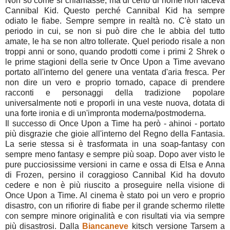
Non so come si chiamasse, ma di certo di nome non faceva
Cannibal Kid. Questo perché Cannibal Kid ha sempre
odiato le fiabe. Sempre sempre in realtà no. C'è stato un
periodo in cui, se non si può dire che le abbia del tutto
amate, le ha se non altro tollerate. Quel periodo risale a non
troppi anni or sono, quando prodotti come i primi 2 Shrek o
le prime stagioni della serie tv Once Upon a Time avevano
portato all'interno del genere una ventata d'aria fresca. Per
non dire un vero e proprio tornado, capace di prendere
racconti e personaggi della tradizione popolare
universalmente noti e proporli in una veste nuova, dotata di
una forte ironia e di un'impronta moderna/postmoderna.
Il successo di Once Upon a Time ha però - ahinoi - portato
più disgrazie che gioie all'interno del Regno della Fantasia.
La serie stessa si è trasformata in una soap-fantasy con
sempre meno fantasy e sempre più soap. Dopo aver visto le
pure pucciosissime versioni in carne e ossa di Elsa e Anna
di Frozen, persino il coraggioso Cannibal Kid ha dovuto
cedere e non è più riuscito a proseguire nella visione di
Once Upon a Time. Al cinema è stato poi un vero e proprio
disastro, con un rifiorire di fiabe per il grande schermo rilette
con sempre minore originalità e con risultati via via sempre
più disastrosi. Dalla
Biancaneve
kitsch versione Tarsem a