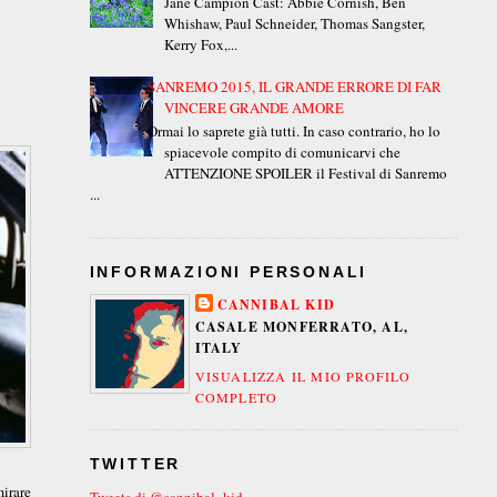
Jane Campion Cast: Abbie Cornish, Ben
Whishaw, Paul Schneider, Thomas Sangster,
Kerry Fox,...
SANREMO 2015, IL GRANDE ERRORE DI FAR
VINCERE GRANDE AMORE
Ormai lo saprete già tutti. In caso contrario, ho lo
spiacevole compito di comunicarvi che
ATTENZIONE SPOILER il Festival di Sanremo
...
INFORMAZIONI PERSONALI
CANNIBAL KID
CASALE MONFERRATO, AL,
ITALY
VISUALIZZA IL MIO PROFILO
COMPLETO
TWITTER
irare
Tweets di @cannibal_kid