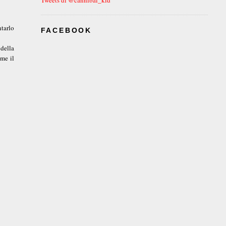
ntarlo
FACEBOOK
 della
ome il