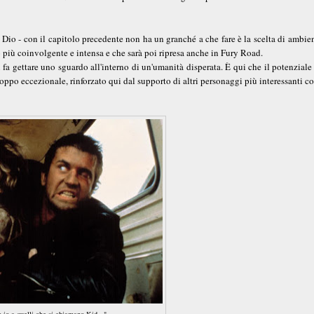
Dio - con il capitolo precedente non ha un granché a che fare è la scelta di ambie
o più coinvolgente e intensa e che sarà poi ripresa anche in Fury Road.
fa gettare uno sguardo all'interno di un'umanità disperata. È qui che il potenziale
ppo eccezionale, rinforzato qui dal supporto di altri personaggi più interessanti c
o io a quelli che si chiamano Kid..."