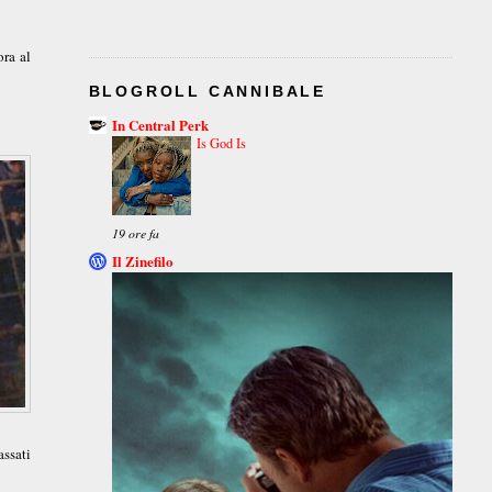
ora al
BLOGROLL CANNIBALE
In Central Perk
Is God Is
19 ore fa
Il Zinefilo
assati