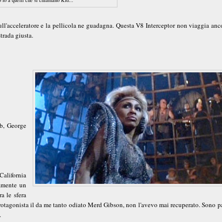
ull'acceleratore e la pellicola ne guadagna. Questa V8 Interceptor non viaggia anc
trada giusta.
b, George
California
amente un
a le sfera
protagonista il da me tanto odiato Merd Gibson, non l'avevo mai recuperato. Sono p
.