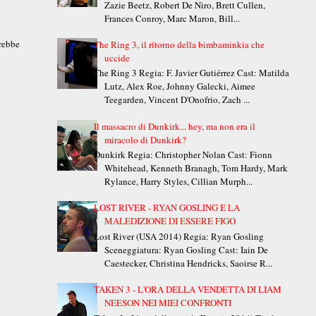
Zazie Beetz, Robert De Niro, Brett Cullen,
Frances Conroy, Marc Maron, Bill...
rebbe
The Ring 3, il ritorno della bimbaminkia che
uccide
The Ring 3 Regia: F. Javier Gutiérrez Cast: Matilda
Lutz, Alex Roe, Johnny Galecki, Aimee
Teegarden, Vincent D'Onofrio, Zach ...
Il massacro di Dunkirk... hey, ma non era il
miracolo di Dunkirk?
Dunkirk Regia: Christopher Nolan Cast: Fionn
Whitehead, Kenneth Branagh, Tom Hardy, Mark
Rylance, Harry Styles, Cillian Murph...
LOST RIVER - RYAN GOSLING E LA
MALEDIZIONE DI ESSERE FIGO
Lost River (USA 2014) Regia: Ryan Gosling
Sceneggiatura: Ryan Gosling Cast: Iain De
Caestecker, Christina Hendricks, Saoirse R...
TAKEN 3 - L'ORA DELLA VENDETTA DI LIAM
NEESON NEI MIEI CONFRONTI