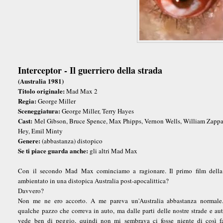
Interceptor - Il guerriero della strada
(Australia 1981)
Titolo originale:
Mad Max 2
Regia:
George Miller
Sceneggiatura:
George Miller, Terry Hayes
Cast:
Mel Gibson, Bruce Spence, Max Phipps, Vernon Wells, William Zappa
Hey, Emil Minty
Genere:
(abbastanza) distopico
Se ti piace guarda anche:
gli altri Mad Max
Con il secondo Mad Max cominciamo a ragionare. Il primo film della 
ambientato in una distopica Australia post-apocalittica?
Davvero?
Non me ne ero accorto. A me pareva un'Australia abbastanza normale. 
qualche pazzo che correva in auto, ma dalle parti delle nostre strade e aut
vede ben di peggio, quindi non mi sembrava ci fosse niente di così fa