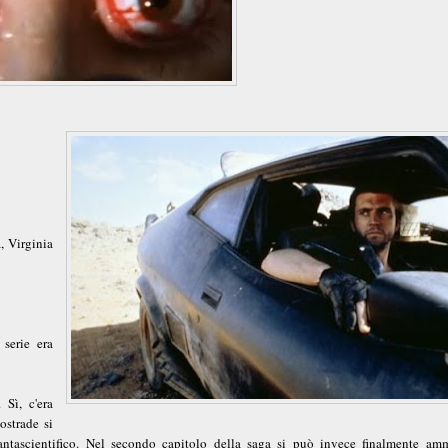
, Virginia
serie era
Sì, c'era
ostrade si
ntascientifico. Nel secondo capitolo della saga si può invece finalmente amm