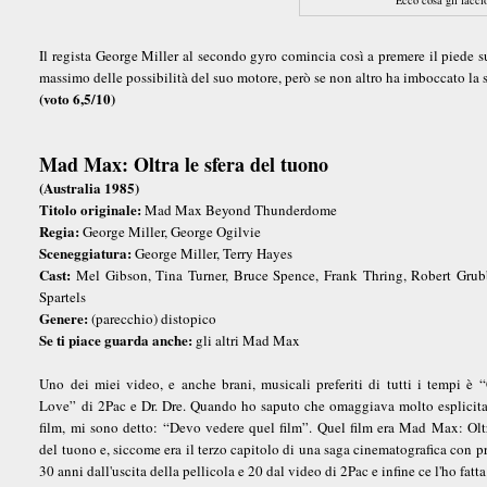
Il regista George Miller al secondo gyro comincia così a premere il piede s
massimo delle possibilità del suo motore, però se non altro ha imboccato la s
(voto 6,5/10)
Mad Max: Oltra le sfera del tuono
(Australia 1985)
Titolo originale:
Mad Max Beyond Thunderdome
Regia:
George Miller, George Ogilvie
Sceneggiatura:
George Miller, Terry Hayes
Cast:
Mel Gibson, Tina Turner, Bruce Spence, Frank Thring, Robert Grub
Spartels
Genere:
(parecchio) distopico
Se ti piace guarda anche:
gli altri Mad Max
Uno dei miei video, e anche brani, musicali preferiti di tutti i tempi è “
Love” di 2Pac e Dr. Dre. Quando ho saputo che omaggiava molto esplicit
film, mi sono detto: “Devo vedere quel film”. Quel film era Mad Max: Oltr
del tuono e, siccome era il terzo capitolo di una saga cinematografica con 
30 anni dall'uscita della pellicola e 20 dal video di 2Pac e infine ce l'ho fatta