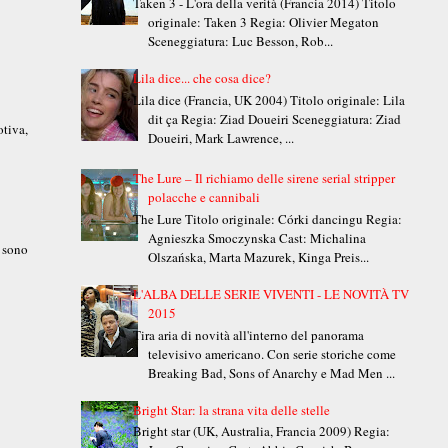
Taken 3 - L'ora della verità (Francia 2014) Titolo
originale: Taken 3 Regia: Olivier Megaton
Sceneggiatura: Luc Besson, Rob...
Lila dice... che cosa dice?
Lila dice (Francia, UK 2004) Titolo originale: Lila
dit ça Regia: Ziad Doueiri Sceneggiatura: Ziad
otiva,
Doueiri, Mark Lawrence, ...
The Lure – Il richiamo delle sirene serial stripper
polacche e cannibali
The Lure Titolo originale: Córki dancingu Regia:
Agnieszka Smoczynska Cast: Michalina
 sono
Olszańska, Marta Mazurek, Kinga Preis...
L'ALBA DELLE SERIE VIVENTI - LE NOVITÀ TV
2015
Tira aria di novità all'interno del panorama
televisivo americano. Con serie storiche come
Breaking Bad, Sons of Anarchy e Mad Men ...
Bright Star: la strana vita delle stelle
Bright star (UK, Australia, Francia 2009) Regia: