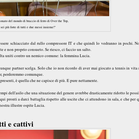
onato del mondo di braccio di ferro di Over the Top,
ei più forte di tutti e due messi insieme!"
 essere schiacciato dal rullo compressore IT e che quindi lo vedranno in pochi. N
nte e non proprio consueto. Se riesco, ci faccio un salto.
 volta uniti contro un nemico comune: la femmina Lucia.
nque partner scelga. Solo che io non ricordo di aver mai giocato a tennis in vita
erer, perderemmo comunque.
presenti, è quella che ne capisce di più. E pure nettamente.
 tempi dell'asilo che una situazione del genere avrebbe drasticamente ridotto le possi
i pronti a darci battaglia rispetto alle uscite che ci attendono in sala, e che per 
ostra illustre ospite Lucia.
ti e cattivi