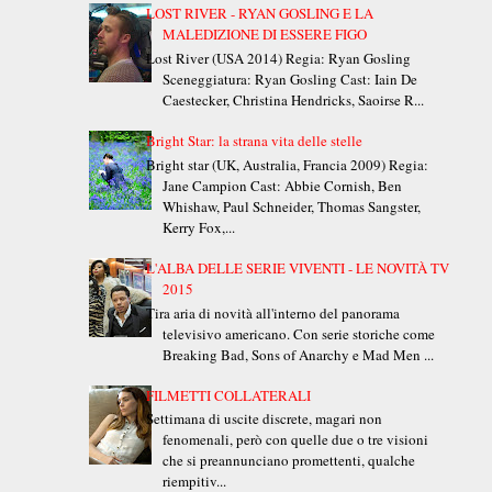
LOST RIVER - RYAN GOSLING E LA
MALEDIZIONE DI ESSERE FIGO
Lost River (USA 2014) Regia: Ryan Gosling
Sceneggiatura: Ryan Gosling Cast: Iain De
Caestecker, Christina Hendricks, Saoirse R...
Bright Star: la strana vita delle stelle
Bright star (UK, Australia, Francia 2009) Regia:
Jane Campion Cast: Abbie Cornish, Ben
Whishaw, Paul Schneider, Thomas Sangster,
Kerry Fox,...
L'ALBA DELLE SERIE VIVENTI - LE NOVITÀ TV
2015
Tira aria di novità all'interno del panorama
televisivo americano. Con serie storiche come
Breaking Bad, Sons of Anarchy e Mad Men ...
FILMETTI COLLATERALI
Settimana di uscite discrete, magari non
fenomenali, però con quelle due o tre visioni
che si preannunciano promettenti, qualche
riempitiv...