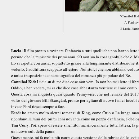
"Cannibal Kid 
A Ford inve
E Lucia Patrizi
Lucia:
Il film pronto a rovinare l’infanzia a tutti quelli che non hanno lett
persino che la miniserie dei primi anni ‘90 non sia la cosa ignobile che è. M
Lo si aspetta con ansia, soprattutto grazie alla lungimirante distribuzione it
vederlo, è addirittura scappato all’estero. Noi stoici che non abbiamo ceduto 
e unica trasposizione cinematografica del romanzo più popolare del Re.
Cannibal Kid:
Lucia su di me dice cose non vere! Io non ho mai letto il libr
Oddio, a ben vedere, mi sa che dice cose abbastanza veritiere sul mio conto.
Questa cosa mi inquieta quasi quanto Pennywise, che nel remake del 2017 (
volto del giovane Bill Skarsgård, pronto per agitare di nuovo i miei incubi 
invece Ford riesce sempre a fare.
Ford:
ho amato molto alcuni romanzi di King, come Cujo o La lunga marcia,
ricordano la mini dei primi anni novanta come un pezzo d'infanzia, e che 
Tim Curry. Poi, spero di essere smentito, ma sinceramente tutta l'attesa, la
un nuovo cult della paura.
Onestamente, mi fa molta più paura questa versione della rubrica delle uscite