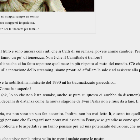
mi strappa sempre un sorriso.
ce strapperei io qualcosa.
? Lei la incontro più tardi..."
o il libro e sono ancora convinti che si tratti di un remake, povere anime candide. P
i fanno un po’ di tenerezza. Non è che il Cannibale è tra loro?
aliana che ci ha fatto aspettare quel mese in più rispetto al resto del mondo. C’è ch
alla tentazione dello streaming, siamo pronti ad affollare le sale e ad assistere alla
o e la nobilissima miniserie del 1990 mi ha traumatizzato parecchio...
 Come fa a saperle?
ok, lo so che non è un remake, anche se pure su questo ci sarebbe da discutere) 
a decenni di distanza come la nuova stagione di Twin Peaks non è riuscita a fare. 
 ma non sono un suo fan accanito. Inoltre, non ho mai letto It, e sono tra quell
oggi pensano che Skarsgard non potrà mai essere un Pennywise grandioso come quel
 pubblicità e le aspettative mi fanno pensare più ad una potenziale delusione, che 
, che unisce per la prima volta tre menti malate come le nostre.