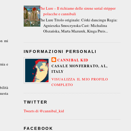
The Lure – Il richiamo delle sirene serial stripper
polacche e cannibali
The Lure Titolo originale: Córki dancingu Regia:
Agnieszka Smoczynska Cast: Michalina
Olszańska, Marta Mazurek, Kinga Preis...
on mi
INFORMAZIONI PERSONALI
CANNIBAL KID
 mia e
CASALE MONFERRATO, AL,
ITALY
VISUALIZZA IL MIO PROFILO
COMPLETO
bilità
questa
TWITTER
Tweets di @cannibal_kid
FACEBOOK