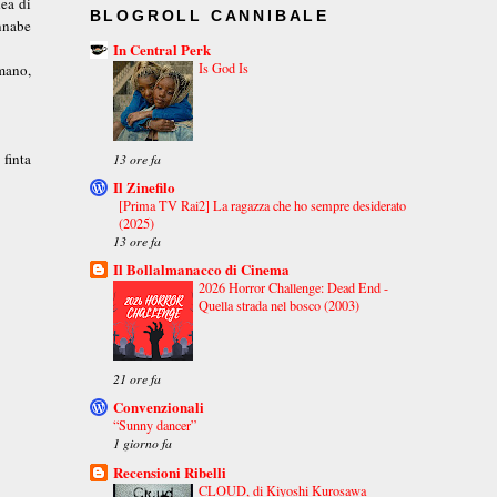
dea di
BLOGROLL CANNIBALE
nnabe
In Central Perk
Is God Is
omano,
finta
13 ore fa
Il Zinefilo
[Prima TV Rai2] La ragazza che ho sempre desiderato
(2025)
13 ore fa
Il Bollalmanacco di Cinema
2026 Horror Challenge: Dead End -
Quella strada nel bosco (2003)
21 ore fa
Convenzionali
“Sunny dancer”
1 giorno fa
Recensioni Ribelli
CLOUD, di Kiyoshi Kurosawa