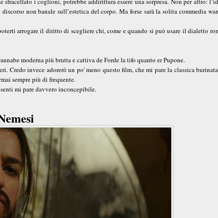
sfracellato i coglioni, potrebbe addirittura essere una sorpresa. Non per altro: l’i
n discorso non banale sull’estetica del corpo. Ma forse sarà la solita commedia wa
.
erti arrogare il diritto di scegliere chi, come e quando si può usare il dialetto r
nnabe moderna più brutta e cattiva de Forde la tifo quanto er Pupone.
i. Credo invece adorerò un po' meno questo film, che mi pare la classica burinata 
rmai sempre più di frequente.
resenti mi pare davvero inconcepibile.
Nemesi