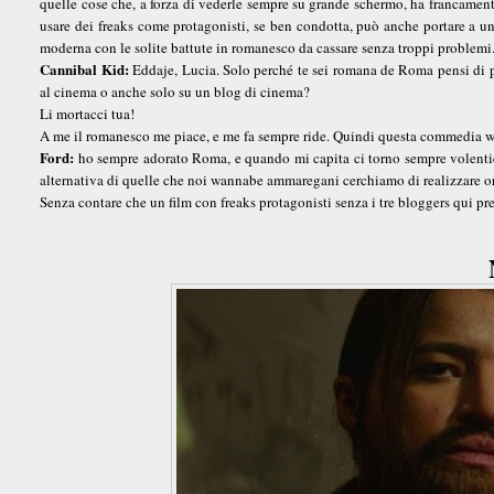
quelle cose che, a forza di vederle sempre su grande schermo, ha francamente 
usare dei freaks come protagonisti, se ben condotta, può anche portare a u
moderna con le solite battute in romanesco da cassare senza troppi problemi
Cannibal Kid:
Eddaje, Lucia. Solo perché te sei romana de Roma pensi di pot
al cinema o anche solo su un blog di cinema?
Li mortacci tua!
A me il romanesco me piace, e me fa sempre ride. Quindi questa commedia wa
Ford:
ho sempre adorato Roma, e quando mi capita ci torno sempre volentier
alternativa di quelle che noi wannabe ammaregani cerchiamo di realizzare o
Senza contare che un film con freaks protagonisti senza i tre bloggers qui p