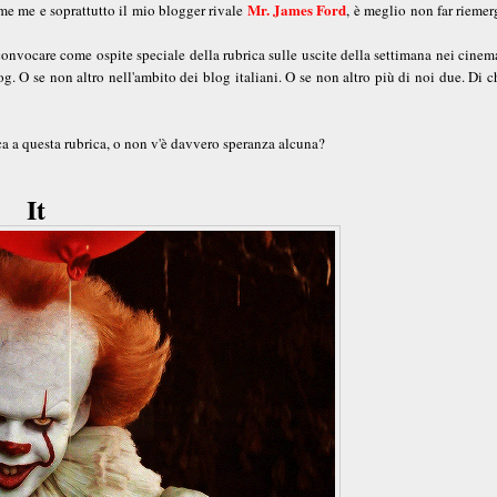
Mr. James Ford
come me e soprattutto il mio blogger rivale
, è meglio non far riemer
convocare come ospite speciale della rubrica sulle uscite della settimana nei cine
. O se non altro nell'ambito dei blog italiani. O se non altro più di noi due. Di c
ca a questa rubrica, o non v'è davvero speranza alcuna?
It