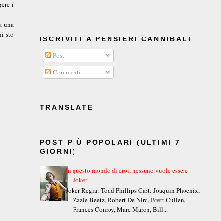
gere i
ma una
hi sto
ISCRIVITI A PENSIERI CANNIBALI
Post
Commenti
TRANSLATE
POST PIÙ POPOLARI (ULTIMI 7
GIORNI)
In questo mondo di eroi, nessuno vuole essere
Joker
Joker Regia: Todd Phillips Cast: Joaquin Phoenix,
Zazie Beetz, Robert De Niro, Brett Cullen,
Frances Conroy, Marc Maron, Bill...