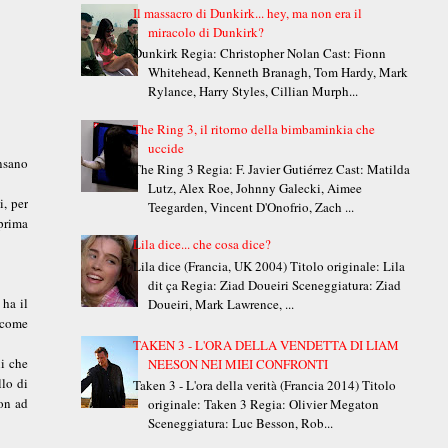
Il massacro di Dunkirk... hey, ma non era il
miracolo di Dunkirk?
Dunkirk Regia: Christopher Nolan Cast: Fionn
Whitehead, Kenneth Branagh, Tom Hardy, Mark
Rylance, Harry Styles, Cillian Murph...
The Ring 3, il ritorno della bimbaminkia che
uccide
ensano
The Ring 3 Regia: F. Javier Gutiérrez Cast: Matilda
Lutz, Alex Roe, Johnny Galecki, Aimee
i, per
Teegarden, Vincent D'Onofrio, Zach ...
 prima
Lila dice... che cosa dice?
Lila dice (Francia, UK 2004) Titolo originale: Lila
dit ça Regia: Ziad Doueiri Sceneggiatura: Ziad
ha il
Doueiri, Mark Lawrence, ...
E come
TAKEN 3 - L'ORA DELLA VENDETTA DI LIAM
i che
NEESON NEI MIEI CONFRONTI
lo di
Taken 3 - L'ora della verità (Francia 2014) Titolo
non ad
originale: Taken 3 Regia: Olivier Megaton
Sceneggiatura: Luc Besson, Rob...