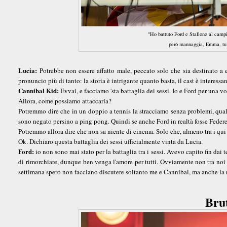
"Ho battuto Ford e Stallone al campi
però mannaggia, Emma, tu s
Lucia:
Potrebbe non essere affatto male, peccato solo che sia destinato a
pronuncio più di tanto: la storia è intrigante quanto basta, il cast è interessa
Cannibal Kid:
Evvai, e facciamo 'sta battaglia dei sessi. Io e Ford per una
Allora, come possiamo attaccarla?
Potremmo dire che in un doppio a tennis la stracciamo senza problemi, qualu
sono negato persino a ping pong. Quindi se anche Ford in realtà fosse Fed
Potremmo allora dire che non sa niente di cinema. Solo che, almeno tra i qui 
Ok. Dichiaro questa battaglia dei sessi ufficialmente vinta da Lucia.
Ford:
io non sono mai stato per la battaglia tra i sessi. Avevo capito fin dai
di rimorchiare, dunque ben venga l'amore per tutti. Ovviamente non tra noi qu
settimana spero non facciano discutere soltanto me e Cannibal, ma anche la n
Brut