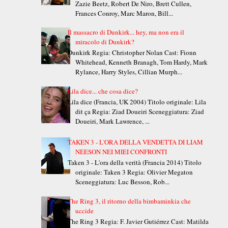
Zazie Beetz, Robert De Niro, Brett Cullen,
Frances Conroy, Marc Maron, Bill...
Il massacro di Dunkirk... hey, ma non era il
miracolo di Dunkirk?
Dunkirk Regia: Christopher Nolan Cast: Fionn
Whitehead, Kenneth Branagh, Tom Hardy, Mark
Rylance, Harry Styles, Cillian Murph...
Lila dice... che cosa dice?
Lila dice (Francia, UK 2004) Titolo originale: Lila
dit ça Regia: Ziad Doueiri Sceneggiatura: Ziad
Doueiri, Mark Lawrence, ...
TAKEN 3 - L'ORA DELLA VENDETTA DI LIAM
NEESON NEI MIEI CONFRONTI
Taken 3 - L'ora della verità (Francia 2014) Titolo
originale: Taken 3 Regia: Olivier Megaton
Sceneggiatura: Luc Besson, Rob...
The Ring 3, il ritorno della bimbaminkia che
uccide
The Ring 3 Regia: F. Javier Gutiérrez Cast: Matilda