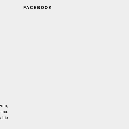
FACEBOOK
guin,
vana.
cchio