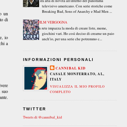
Tira aria di novità all'interno del panorama
televisivo americano. Con serie storiche come
Breaking Bad, Sons of Anarchy e Mad Men ...
o un
to di
FILM VERGOGNA
In rete impazza la moda di creare liste, meme,
giochini vari. Ho così deciso di crearne un paio
e, io
anch’io, per una serie che potremmo c...
chi a
INFORMAZIONI PERSONALI
CANNIBAL KID
CASALE MONFERRATO, AL,
ITALY
ivere
VISUALIZZA IL MIO PROFILO
l suo
COMPLETO
ante.
TWITTER
Tweets di @cannibal_kid