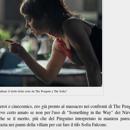
mbiare il titolo della serie da The Penguin a The Sofia"
eroi e cinecomics, ero già pronto al massacro nei confronti di The Pen
evo certo amato se non per l'uso di "Something in the Way" dei Nir
e se il merito, più che del Pinguino interpretato in maniera pare
azia nei panni della villain per cui fare il tifo Sofia Falcone.