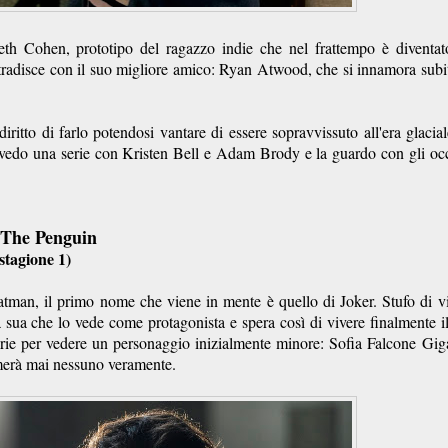
h Cohen, prototipo del ragazzo indie che nel frattempo è diventat
o tradisce con il suo migliore amico: Ryan Atwood, che si innamora subi
iritto di farlo potendosi vantare di essere sopravvissuto all'era glacial
 vedo una serie con Kristen Bell e Adam Brody e la guardo con gli oc
 The Penguin
stagione 1)
man, il primo nome che viene in mente è quello di Joker. Stufo di v
a sua che lo vede come protagonista e spera così di vivere finalmente i
 serie per vedere un personaggio inizialmente minore: Sofia Falcone Gig
amerà mai nessuno veramente.