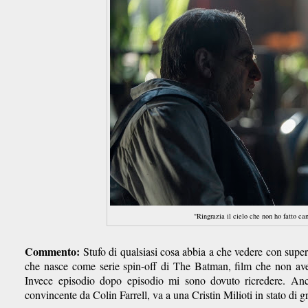
"Ringrazia il cielo che non ho fatto ca
Commento:
Stufo di qualsiasi cosa abbia a che vedere con super
che nasce come serie spin-off di The Batman, film che non av
Invece episodio dopo episodio mi sono dovuto ricredere. Anch
convincente da Colin Farrell, va a una Cristin Milioti in stato di gr