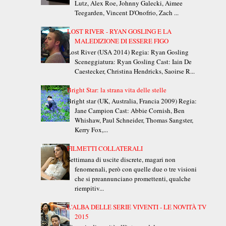
Lutz, Alex Roe, Johnny Galecki, Aimee
Teegarden, Vincent D'Onofrio, Zach ...
LOST RIVER - RYAN GOSLING E LA
MALEDIZIONE DI ESSERE FIGO
Lost River (USA 2014) Regia: Ryan Gosling
Sceneggiatura: Ryan Gosling Cast: Iain De
Caestecker, Christina Hendricks, Saoirse R...
Bright Star: la strana vita delle stelle
Bright star (UK, Australia, Francia 2009) Regia:
Jane Campion Cast: Abbie Cornish, Ben
Whishaw, Paul Schneider, Thomas Sangster,
Kerry Fox,...
FILMETTI COLLATERALI
Settimana di uscite discrete, magari non
fenomenali, però con quelle due o tre visioni
che si preannunciano promettenti, qualche
riempitiv...
L'ALBA DELLE SERIE VIVENTI - LE NOVITÀ TV
2015