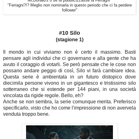
McDonald's o se la pubblicizzasse la Ferragni"
"Ferragni?!? Meglio non nominarla in questo periodo che ci fa perdere
follower"
#10 Silo
(stagione 1)
Il mondo in cui viviamo non è certo il massimo. Basti
pensare agli individui che ci governano e alla gente che ha
avuto il coraggio di votarli. Se però pensate che le cose non
possano andare peggio di così, Silo vi farà cambiare idea.
Questa serie è ambientata in
un futuro distopico dove
diecimila persone vivono in un gigantesco e tristissimo silo
sotterraneo che si estende per 144 piani, in una società
vincolata da rigide regole. Bello, eh?
Anche se non sembra, la serie comunque merita. Preferisco
specificarlo, visto che ho come l'impressione di non avervela
venduta troppo bene.